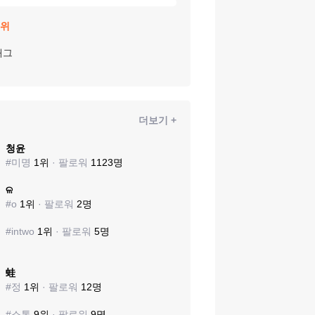
위
태그
더보기 +
청윤
#
미명
1
위
· 팔로워
1123
명
ଳ
#
o
1
위
· 팔로워
2
명
#
intwo
1
위
· 팔로워
5
명
蛙
#
정
1
위
· 팔로워
12
명
#
소통
9
위
· 팔로워
9
명