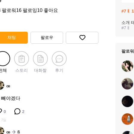
8
팔로워
16
팔로잉
10
좋아요
#
7ㅐ
1
소개 
#
7ㅐ
채팅
팔로우
팔로워
전체
스토리
대화짤
후기
œ
 빼야겠다
0
2
 7일
œ
ß