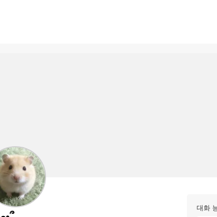
대화 
՞•ﻌ•՞