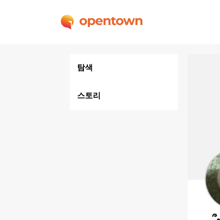
탐색
스토리