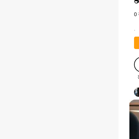
☕
0
.