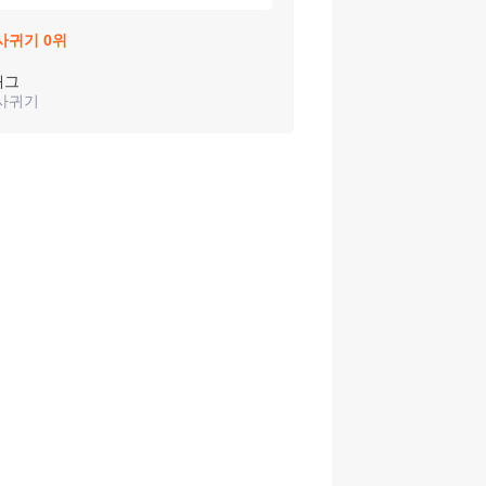
사귀기
0
위
태그
사귀기