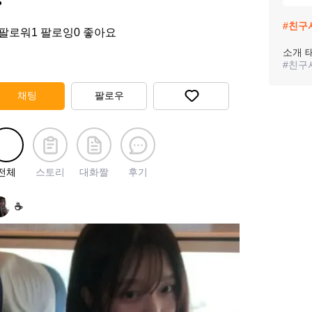
️
#
친구
팔로워
1
팔로잉
0
좋아요
소개 
#
친구
채팅
팔로우
전체
스토리
대화짤
후기
☕️