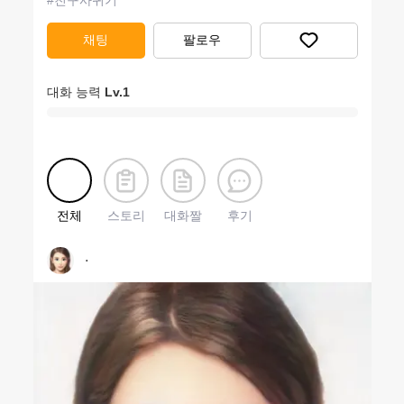
#
친구사귀기
채팅
팔로우
대화 능력
Lv.
1
전체
스토리
대화짤
후기
ㆍ