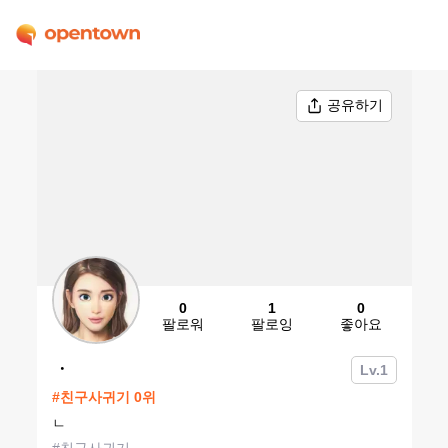
공유하기
0
1
0
팔로워
팔로잉
좋아요
ㆍ
Lv.
1
#
친구사귀기
0
위
ㄴ