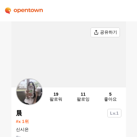
공유하기
19
11
5
팔로워
팔로잉
좋아요
晨
Lv.
1
#
x
1
위
신시은