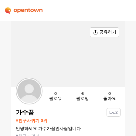
공유하기
0
6
0
팔로워
팔로잉
좋아요
가수꿈
Lv.
2
#
친구사귀기
0
위
안녕하세요 가수가꿈인사람입니다