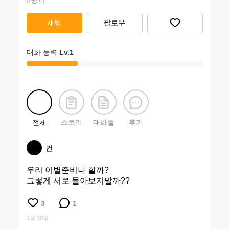
#
망각
채팅
팔로우
대화 능력
Lv.
1
전체
스토리
대화짤
후기
건
우리 이별준비나 할까?
그렇게 서로 돌아보지말까??
3
1
1월 30일