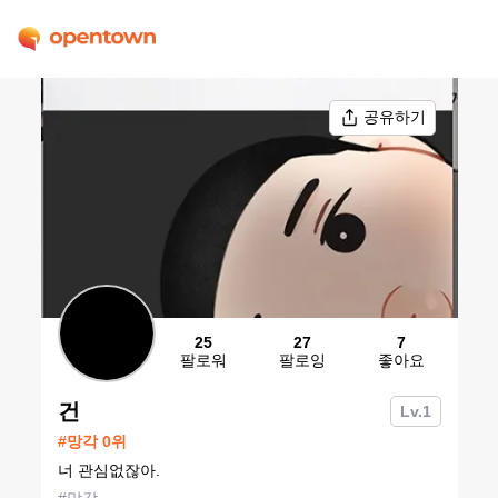
공유하기
25
27
7
팔로워
팔로잉
좋아요
건
Lv.
1
#
망각
0
위
너 관심없잖아.