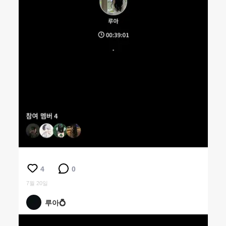
4
0
7월 20일
루아💍