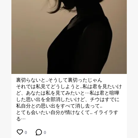
裏切らないと..そうして裏切ったじゃん
それでは私見てどうしようと..私は君を見たいけ
ど、あなたは私を見てみたいと···私は君と喧嘩
した思い出を全部消したいけど、チウはすでに
私自分との思い出をすべて消し去って..
とても会いたい自分が情けなくて.. イライラす
る···
0
0