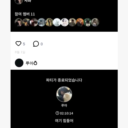
5
0
8월 1일
루아💍