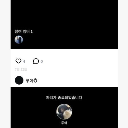
4
0
7월 22일
루아💍