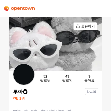
공유하기
52
49
9
팔로워
팔로잉
좋아요
루아💍
Lv.
10
#
벨
1
위
.