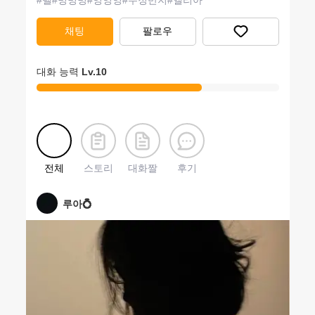
#
벨
#
밍밍밍
#
잉잉잉
#
우정반지
#
앨리아
채팅
팔로우
대화 능력
Lv.
10
전체
스토리
대화짤
후기
루아💍