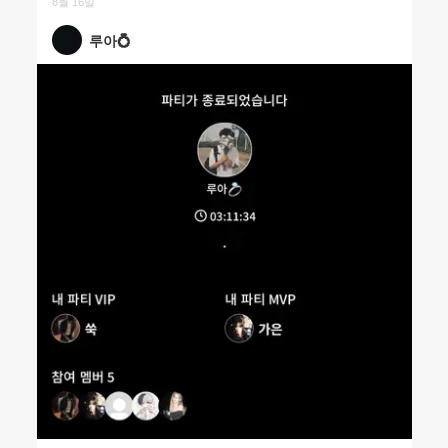
8월 16일
루아💍