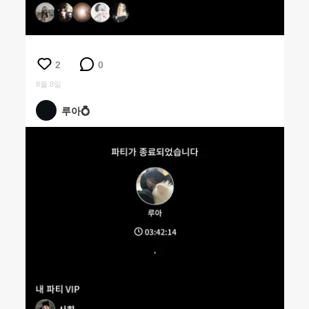
2
0
8월 8일
루아💍