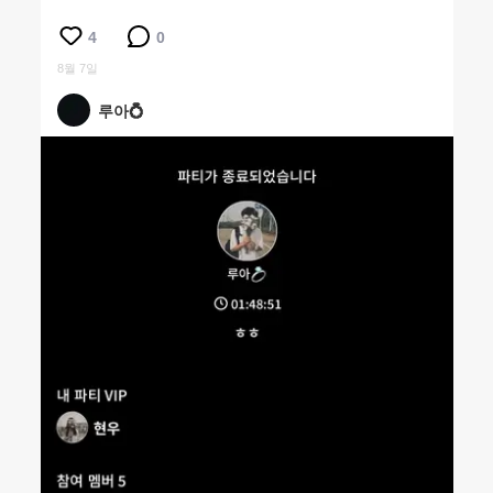
4
0
8월 7일
루아💍