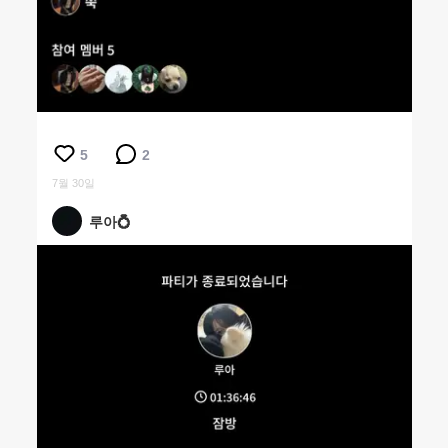
5
2
7월 30일
루아💍