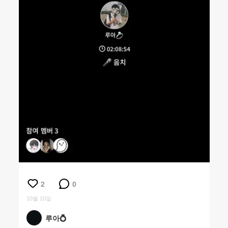
2
0
10월 10일
루아💍