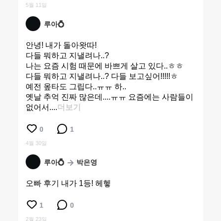
5월 11일
루아💍
안녕! 내가 돌아왓따!
다들 뭐하고 지낼려나..?
나는 요즘 시험 때문에 바쁘게 살고 있다..ㅎㅎ
다들 뭐하고 지낼려나..? 다들 보고싶어!!!!!ㅎ
예전 옾타도 그립다..ㅠㅠ 하..
옛날 추억 진짜 많은데....ㅠㅠ 요즘에는 사람들이
없어서....
더보기
0
1
4월 30일
루아💍
박은영
오빠 후기 내가 1등! 헤헿
1
0
2월 23일