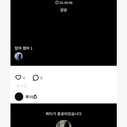
4
0
7월 22일
루아💍