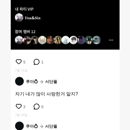
5
1
7월 31일
루아💍
서단월
자기 내가 많이 사랑한거 알지?
3
0
7월 30일
루아💍
서단월