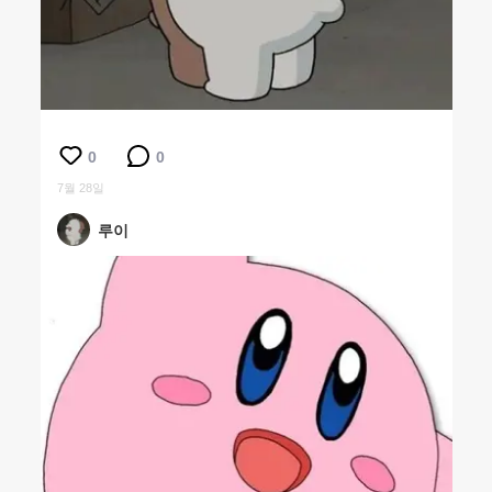
0
0
7월 28일
루이