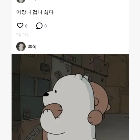
어장녀 겁나 싫다
0
0
7월 28일
루이