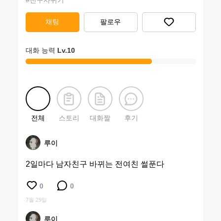
#
친구사귀기
채팅
팔로우
대화 능력
Lv.
10
전체
스토리
대화짤
후기
루이
2일마다 남자친구 바뀌는 전여친 썰푼다
0
0
7월 29일
루이