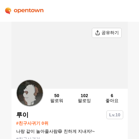
공유하기
50
102
6
팔로워
팔로잉
좋아요
루이
Lv.
10
#
친구사귀기
0
위
나랑 같이 놀아줄사람😆 친하게 지내자!~