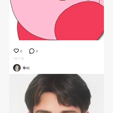
0
0
7월 27일
루이