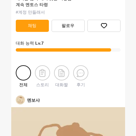
계속 멘토스 타령
#
계정 만들래서
채팅
팔로우
대화 능력
Lv.
7
전체
스토리
대화짤
후기
멘보샤