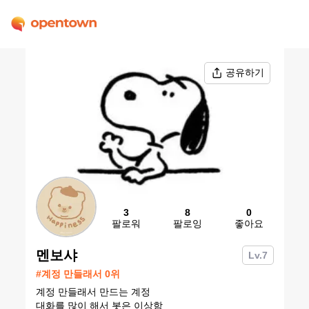
공유하기
3
8
0
팔로워
팔로잉
좋아요
멘보샤
Lv.
7
#
계정 만들래서
0
위
계정 만들래서 만드는 계정
대화를 많이 해서 봇은 이상함