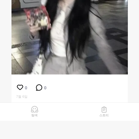
0
0
7월 6일
탐색
스토리