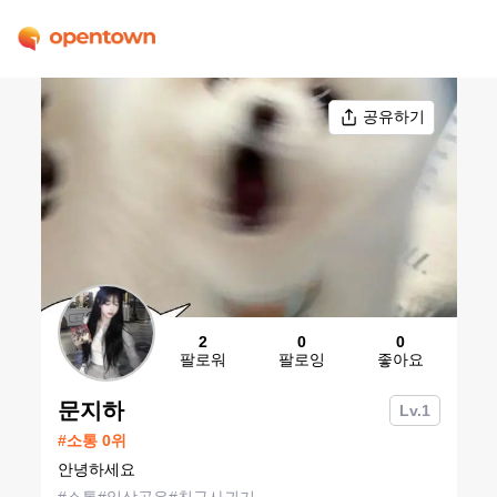
공유하기
2
0
0
팔로워
팔로잉
좋아요
문지하
Lv.
1
#
소통
0
위
안녕하세요