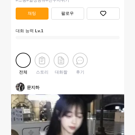
#
소통
#
일상공유
#
친구사귀기
채팅
팔로우
대화 능력
Lv.
1
전체
스토리
대화짤
후기
문지하