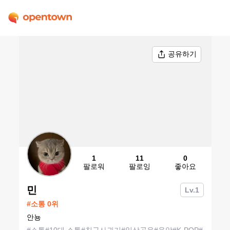
공유하기
1
11
0
팔로워
팔로잉
좋아요
민
Lv.
1
#
소통
0
위
안뇽