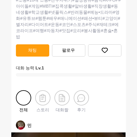
#
소통
#
10대 소통
#
친구사귀기
#
일상공유
#
음악
#
K-POP
#
아이돌
#
게임
#
MBTI
#
집콕생활
#
알바생활
#
직장생활
#
동
네생활
#
학교생활
#
넷플릭스
#
반려동물
#
예능•드라마
#
영
화
#
유튜브
#
웹툰
#
배우
#
애니메이션
#
패션•뷰티
#
고양이
#
별자리
#
다이어트
#
운동
#
코인
#
스포츠
#
주식
#
재테크
#
에
코라이프
#
여행
#
자동차
#
맛집
#
요리
#
봉사활동
#
혼술•혼
밥
채팅
팔로우
대화 능력
Lv.
1
전체
스토리
대화짤
후기
민