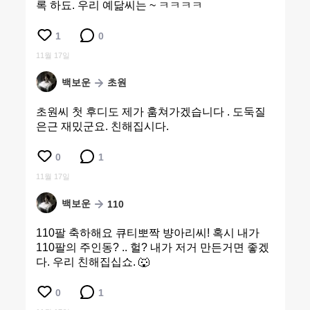
록 하됴. 우리 예닮씨는 ~ ㅋㅋㅋㅋ
1
0
11월 17일
백보운
초원
초원씨 첫 후디도 제가 훔쳐가겠습니다 . 도둑질
은근 재밌군요. 친해집시다.
0
1
11월 17일
백보운
110
110팔 축하해요 큐티뽀짝 뱡아리씨! 혹시 내가
110팔의 주인동? .. 헐? 내가 저거 만든거면 좋겠
다. 우리 친해집십쇼. 🐺
0
1