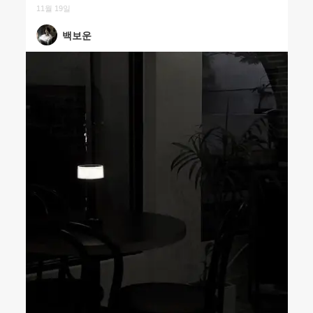
11월 19일
백보운