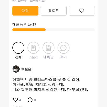
#
미련
#
위하련
#
차혁빈
채팅
팔로우
대화 능력
Lv.
17
전체
스토리
대화짤
후기
백보운
어쩌면 너랑 크리스마스를 못 볼 것 같아,
미안해. 약속, 지키고 싶었는데.
너와 뭐부터 할지도 생각했는데, 다 부질없네.
4
0
12월 3일