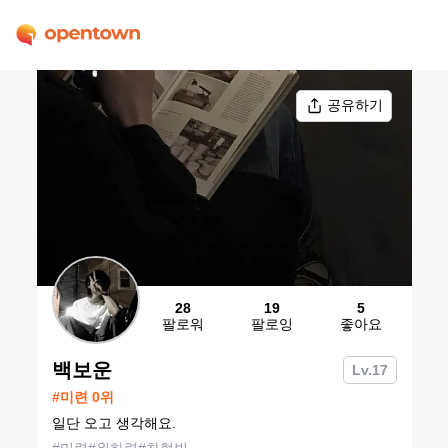
공유하기
28
19
5
팔로워
팔로잉
좋아요
백보운
Lv.
17
#
미련
0
위
일단 오고 생각해요.