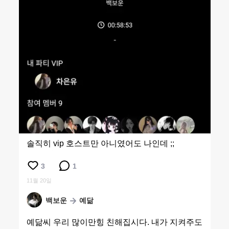
솔직히 vip 호스트만 아니였어도 나인데 ;;
3
1
11월 20일
백보운
예닮
예닮씨 우리 많이만힝 친해집시다. 내가 지켜주도