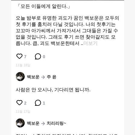
「모든 이들에게 알린다.」
오늘 밤부로 유명한 괴도가 꿈인 백보운은 모두의
첫 후기를 훔치러 다닐 것입니다. 나의 첫후기는
꼬꼬마 아가씨께서 가져가셔서 그대들은 가질 수
없을 것입니다. 그래도 후기 쓰면 찾아갈지도 모
릅니다. 큽, 괴도 백보운한테서 ..
더보기
7
0
11월 18일
백보운
주 윤
사람은 안 오시나, 기다리면 됩니까.
2
1
11월 17일
백보운
치리리링~