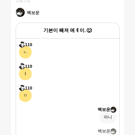
11월 17일
백보운
기븐이 째져 에ㅔ이. 🐺
110
ㄴ
110
ㅑ
110
ㅇ
백보운
아니
백보운