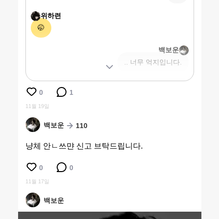
위하련
🤭
백보운
.. 너무 억지입니다.
0
1
11월 19일
백보운
110
냥체 안ㄴ쓰먄 신고 브탁드립니다.
0
0
11월 17일
백보운