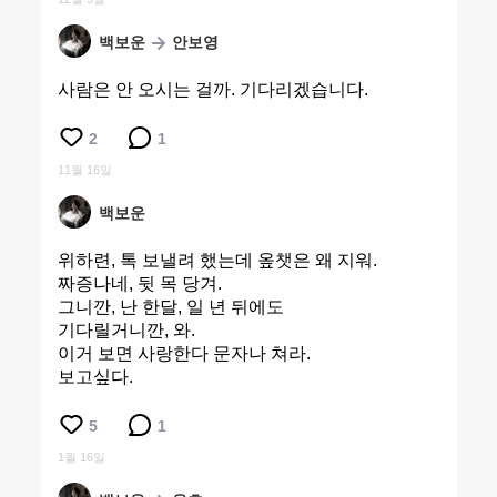
백보운
안보영
사람은 안 오시는 걸까. 기다리겠습니다.
2
1
11월 16일
백보운
위하련, 톡 보낼려 했는데 옾챗은 왜 지워.
짜증나네, 뒷 목 당겨.
그니깐, 난 한달, 일 년 뒤에도
기다릴거니깐, 와.
이거 보면 사랑한다 문자나 쳐라.
보고싶다.
5
1
1월 16일