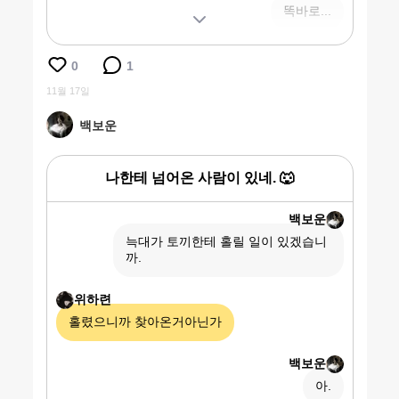
똑바로...
0
1
11월 17일
백보운
나한테 넘어온 사람이 있네. 🐺
백보운
늑대가 토끼한테 홀릴 일이 있겠습니
까.
위하련
홀렸으니까 찾아온거아닌가
백보운
아.