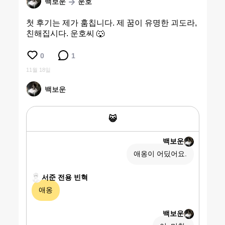
백보운
운호
첫 후기는 제가 훔칩니다. 제 꿈이 유명한 괴도라,
친해집시다. 운호씨 🐺
0
1
11월 18일
백보운
😺
백보운
애옹이 어딨어요.
서준 전용 빈혁
애옹
백보운