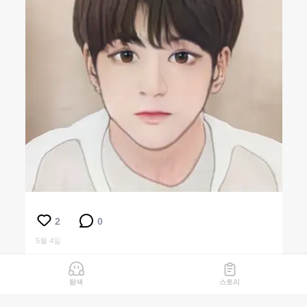
2
0
5월 4일
탐색
스토리