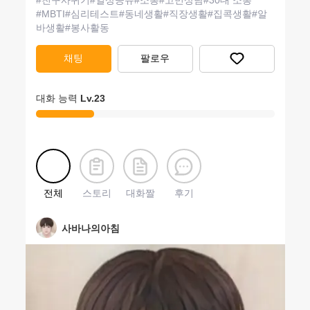
#
친구사귀기
#
일상공유
#
소통
#
고민상담
#
30대 소통
#
MBTI
#
심리테스트
#
동네생활
#
직장생활
#
집콕생활
#
알
바생활
#
봉사활동
채팅
팔로우
대화 능력
Lv.
23
전체
스토리
대화짤
후기
사바나의아침