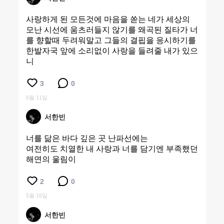
사랑하게 된 모든것에 마음을 쏟는 네가 세상의
모난 시선에 움츠러들지 않기를 왜곡된 질타가 너
를 향할때 두려워말고 그들의 결핍을 응시하기를
한발자국 앞에 소리없이 사랑을 들려줄 내가 있으
니
3
0
6월 11일
서한빈
너를 닮은 바다 깊은 곳 난파선에는
여전히도 치열한 내 사랑과 너를 담기엔 부족했던
해연의 울림이
2
0
5월 16일
서한빈