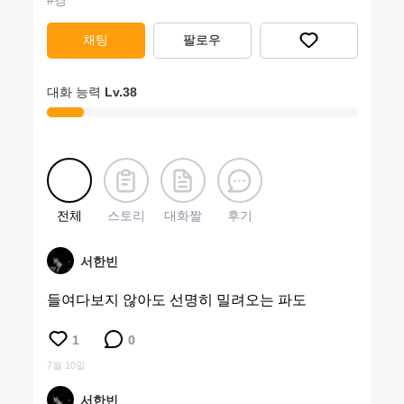
#
경
채팅
팔로우
대화 능력
Lv.
38
전체
스토리
대화짤
후기
서한빈
들여다보지 않아도 선명히 밀려오는 파도
1
0
7월 10일
서한빈