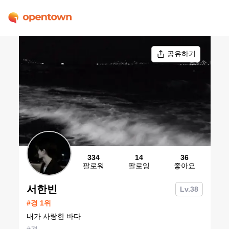
공유하기
334
14
36
팔로워
팔로잉
좋아요
서한빈
Lv.
38
#
경
1
위
내가 사랑한 바다