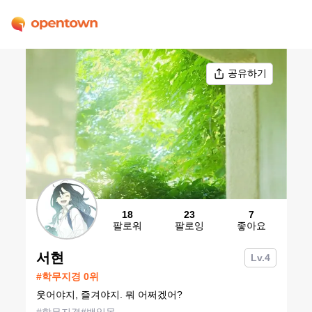
공유하기
18
23
7
팔로워
팔로잉
좋아요
서현
Lv.
4
#
학무지경
0
위
웃어야지, 즐겨야지. 뭐 어쩌겠어?