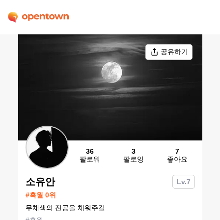
공유하기
36
3
7
팔로워
팔로잉
좋아요
소유안
Lv.
7
#
흑월
0
위
무채색의 진공을 채워주길