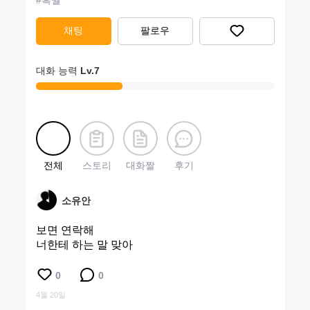
#
흑월
채팅
팔로우
대화 능력
Lv.
7
전체
스토리
대화짤
후기
소유안
보면 연락해
너한테 하는 말 맞아
0
0
4월 20일