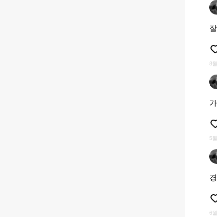
잘
8월
가
5월
경
6월