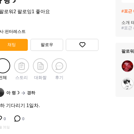
아 령☽
#
포근
팔로워
2
팔로잉
1
좋아요
소개 
#
포근
사:핀터레스트
채팅
팔로우
팔로워
전체
스토리
대화짤
후기
아 령☽
경하
하 기다리기 1일차.
0
0
월 31일