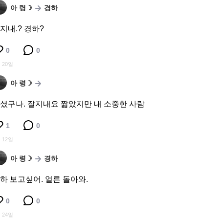
아 령☽
경하
지내.? 경하?
0
0
 20일
아 령☽
⠀
셨구나. 잘지내요 짧았지만 내 소중한 사람
1
0
 12일
아 령☽
경하
하 보고싶어. 얼른 돌아와.
0
0
 24일