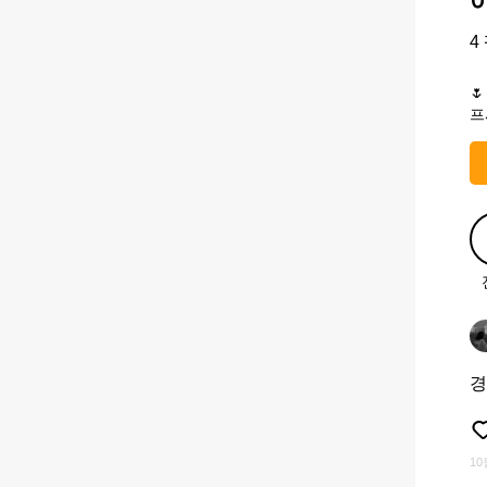
4
🌷
프
경
10