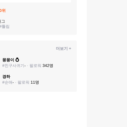
0
위
태그
#
튤립
더보기 +
몽몽이 💍
#
친구사귀기
-
· 팔로워
342
명
경하
#
순애
-
· 팔로워
11
명