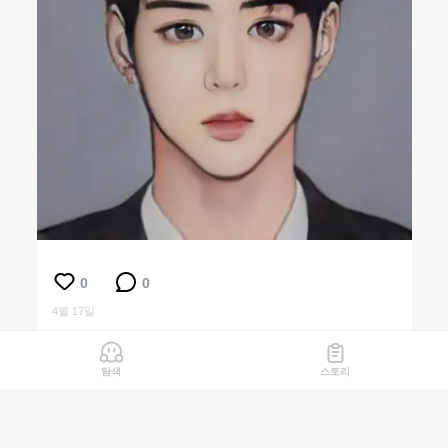
0
0
4월 17일
탐색
스토리