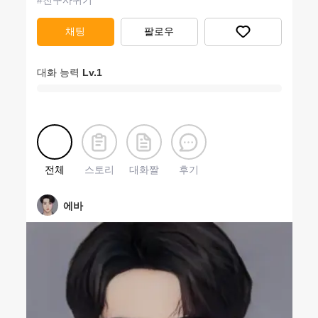
#
친구사귀기
채팅
팔로우
대화 능력
Lv.
1
전체
스토리
대화짤
후기
에바