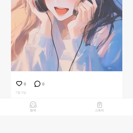
0
0
7월 6일
탐색
스토리