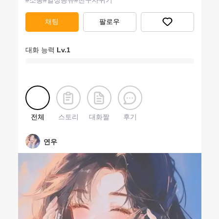
#
소통
#
일상공유
#
친구사귀기
채팅
팔로우
대화 능력
Lv.
1
전체
스토리
대화짤
후기
연우