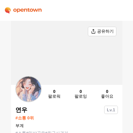
공유하기
0
0
0
팔로워
팔로잉
좋아요
연우
Lv.
1
#
소통
0
위
부계