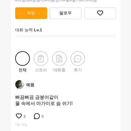
#
사랑해
#
금붕어
#
여름장마
#
꽃
#
딸기
#
비
#
여름
채팅
팔로우
대화 능력
Lv.
1
전체
스토리
대화짤
후기
예원
뻐끔뻐끔 금붕어같이
물 속에서 아가미로 숨 쉬기!
3
0
5월 18일