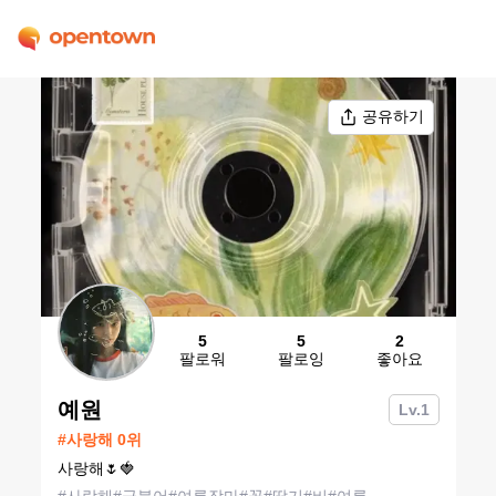
공유하기
5
5
2
팔로워
팔로잉
좋아요
예원
Lv.
1
#
사랑해
0
위
사랑해🌷🍓