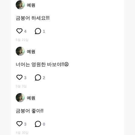
예원
금붕어 하세요!!!
4
1
5월 21일
예원
너어는 영원한 바보야!!😩
3
2
5월 3일
예원
금붕어 좋아!!
3
0
4월 30일