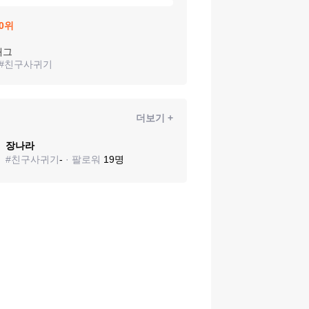
0
위
태그
#
친구사귀기
더보기 +
장나라
#
친구사귀기
-
· 팔로워
19
명