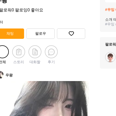
우왕
#
우잉
팔로워
0
팔로잉
0
좋아요
소개 
터
#
우잉
채팅
팔로우
팔로워
전체
스토리
대화짤
후기
우왕