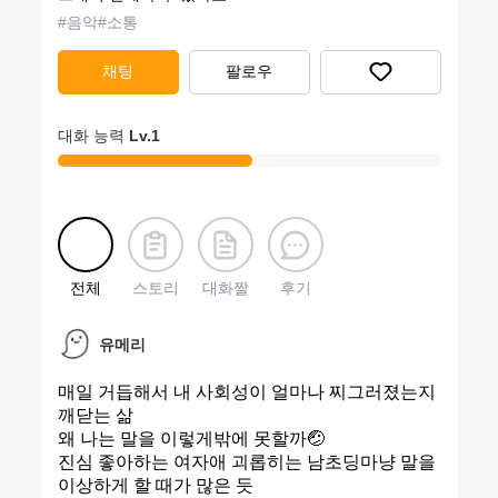
#
음악
#
소통
채팅
팔로우
대화 능력
Lv.
1
전체
스토리
대화짤
후기
유메리
매일 거듭해서 내 사회성이 얼마나 찌그러졌는지
깨닫는 삶
왜 나는 말을 이렇게밖에 못할까🤕
진심 좋아하는 여자애 괴롭히는 남초딩마냥 말을
이상하게 할 때가 많은 듯