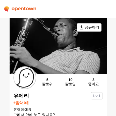
공유하기
5
10
3
팔로워
팔로잉
좋아요
유메리
Lv.
1
#
음악
0
위
유령이에요
그래서 안에 누구 있나요?