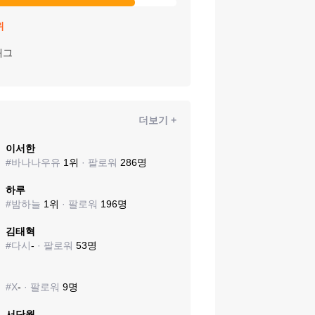
위
태그
더보기 +
이서한
#
바나나우유
1
위
· 팔로워
286
명
하루
#
밤하늘
1
위
· 팔로워
196
명
김태혁
#
다시
-
· 팔로워
53
명
⠀
#
X
-
· 팔로워
9
명
서단월