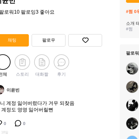
이윤빈
#
쩜
0
팔로워
10
팔로잉
3
좋아요
소개 
#
쩜
채팅
팔로우
팔로워
전체
스토리
대화짤
후기
이윤빈
니 계정 잃어버렸다가 겨우 되찾음
 계정도 영영 잃어버릴뻔
0
0
 18일