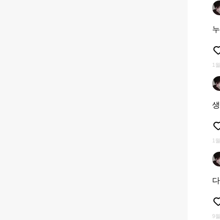
누
1월
생
1월
다
9월