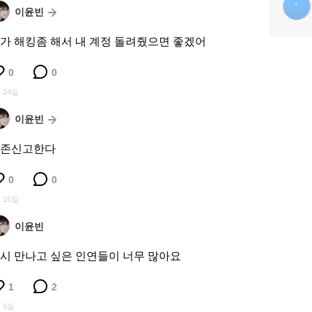
이윤빈
가 해킹좀 해서 내 계정 돌려줬으면 좋겠어
0
0
 24일
이윤빈
존신고한다
0
0
 15일
이윤빈
시 만나고 싶은 인연들이 너무 많아요
1
2
 5일