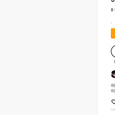
8
.
아
이
5월