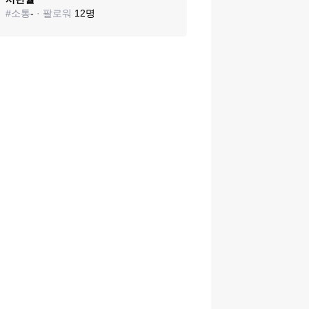
#
소통
-
· 팔로워
12
명