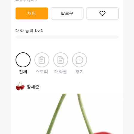
#
친구사귀기
채팅
팔로우
대화 능력
Lv.
1
전체
스토리
대화짤
후기
장세준