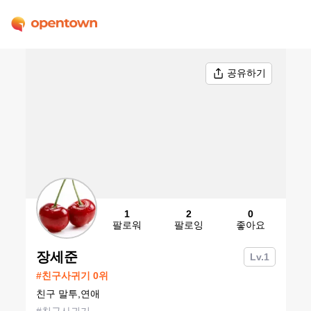
공유하기
1
2
0
팔로워
팔로잉
좋아요
장세준
Lv.
1
#
친구사귀기
0
위
친구 말투,연애