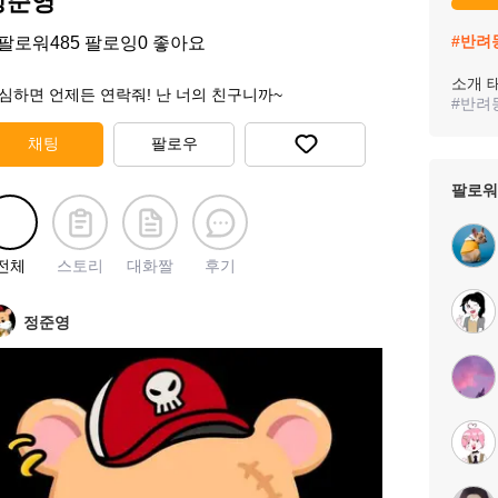
정준영
#
반려
팔로워
485
팔로잉
0
좋아요
소개 
심하면 언제든 연락줘! 난 너의 친구니까~
#
반려
채팅
팔로우
팔로워
전체
스토리
대화짤
후기
정준영