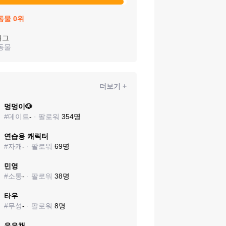
동물
0
위
태그
동물
더보기 +
멍멍이🐶
#
데이트
-
· 팔로워
354
명
연습용 캐릭터
#
자캐
-
· 팔로워
69
명
민영
#
소통
-
· 팔로워
38
명
타우
#
무성
-
· 팔로워
8
명
유은채