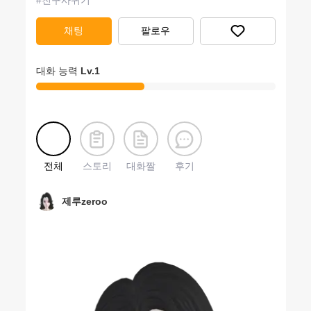
#
친구사귀기
채팅
팔로우
대화 능력
Lv.
1
전체
스토리
대화짤
후기
제루zeroo