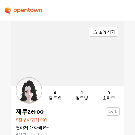
공유하기
0
1
0
팔로워
팔로잉
좋아요
제루zeroo
Lv.
1
#
친구사귀기
0
위
편하게 대화해요~