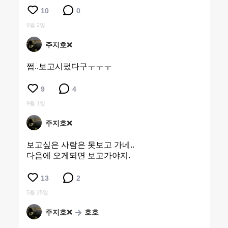
10
0
9월 2일
주지호❌
쩝..보고시펐다구ㅜㅜㅜ
9
4
9월 1일
주지호❌
보고싶은 사람은 못보고 가네..
다음에 오게되면 보고가야지.
13
2
5월 25일
주지호❌
호호