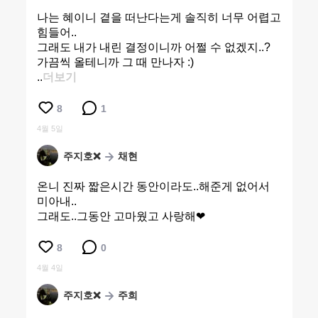
나는 혜이니 곁을 떠난다는게 솔직히 너무 어렵고
힘들어..
그래도 내가 내린 결정이니까 어쩔 수 없겠지..?
가끔씩 올테니까 그 때 만나자 :)
..
더보기
8
1
4월 5일
주지호❌
채현
온니 진짜 짧은시간 동안이라도..해준게 없어서
미아내..
그래도..그동안 고마웠고 사랑해❤
8
0
4월 4일
주지호❌
주희