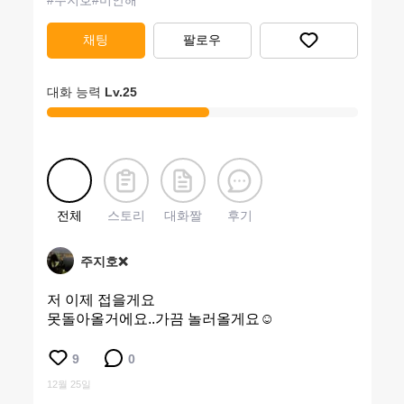
#
주지호
#
미안해
채팅
팔로우
대화 능력
Lv.
25
전체
스토리
대화짤
후기
주지호❌
저 이제 접을게요
못돌아올거에요..가끔 놀러올게요☺️
9
0
12월 25일