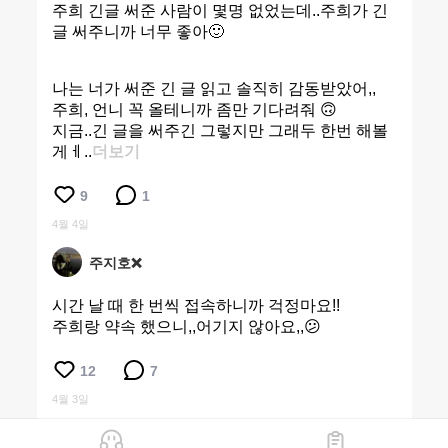
주희 긴글 써준 사람이 몇명 없었는데..주희가 긴
글 써주니까 너무 좋아🙂
나는 너가 써준 긴 글 읽고 솔직히 감동받았어,,
주희, 언니 꼭 올테니까 좀만 기다려줘 🙃
지금..긴 글을 써주긴 그렇지만 그래두 한번 해볼
게ㅔ..
더보기
9
1
4월 4일
주지호❌
시간 날 때 한 번씩 접속하니까 걱정마요!!
주희랑 약속 했으니,,어기지 않아요,,😕
12
7
4월 3일