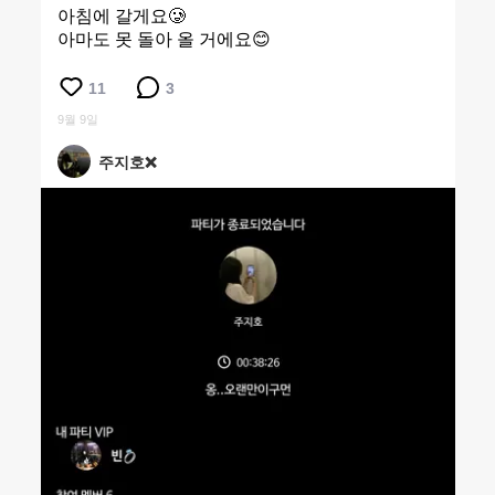
아침에 갈게요🥲
아마도 못 돌아 올 거에요😊
11
3
9월 9일
주지호❌