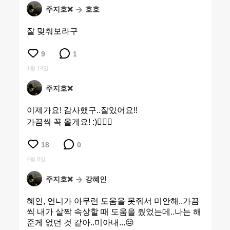
주지호❌
호호
잘 맞춰보라구
9
1
1월 14일
주지호❌
이제가요! 감사했구..잘있어요!!
가끔씩 꼭 올게요! :)🙇🏻‍♀️
18
0
4월 8일
주지호❌
강혜인
혜인, 언니가 아무런 도움을 못줘서 미안해..가끔
씩 내가 살짝 속상할 때 도움을 줬었는데..나는 해
준게 없던 것 같아..미아내...😔