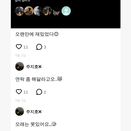
오랜만에 재밌었다😊
11
3
9월 2일
주지호❌
연락 좀 해달라고오..😿
11
2
9월 2일
주지호❌
오래는 못있어요,,🥲