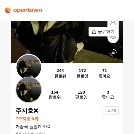
공유하기
154
128
3
팔로워
팔로잉
좋아요
주지호❌
Lv.
25
#
주지호
0
위
가끔씩 들릴게요😊