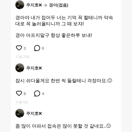
주지호❌
경아(접음)
경아야 내가 접어두 너는 기억 꼭 할테니까 약속
대로 꼭 놀러올티니까 그 때 보쟈!
경아 아프지말구 항상 좋은하루 보내!
3
0
12월 25일
주지호❌
잠시 쉬다올게요 한번 씩 들릴테니 걱정마요.🙂
8
4
12월 6일
주지호❌
좀 많이 아파서 접속은 많이 못할 것 같네요..🙂