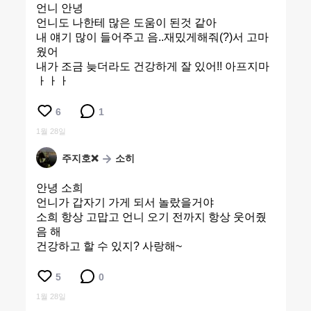
언니 안녕
언니도 나한테 많은 도움이 된것 같아
내 얘기 많이 들어주고 음..재밌게해줘(?)서 고마
웠어
내가 조금 늦더라도 건강하게 잘 있어!! 아프지마
ㅏㅏㅏ
6
1
1월 28일
주지호❌
소히
안녕 소희
언니가 갑자기 가게 되서 놀랐을거야
소희 항상 고맙고 언니 오기 전까지 항상 웃어줬
음 해
건강하고 할 수 있지? 사랑해~
5
0
1월 28일