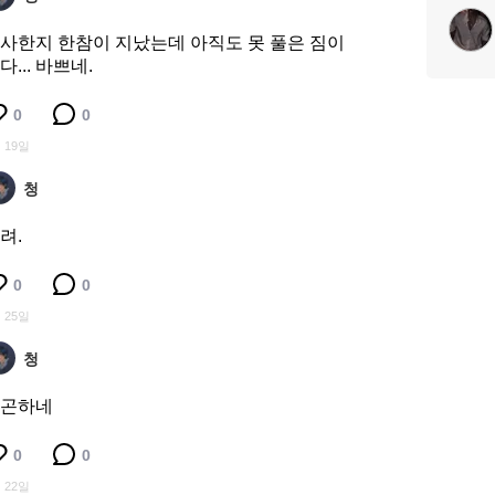
사한지 한참이 지났는데 아직도 못 풀은 짐이
다... 바쁘네.
0
0
 19일
청
려.
0
0
 25일
청
곤하네
0
0
 22일