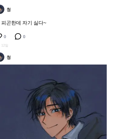
청
 피곤한데 자기 싫다~
0
0
 12일
청