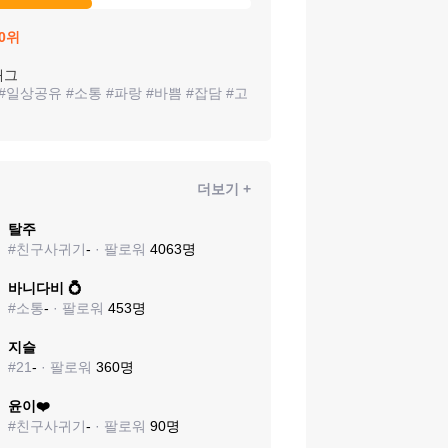
0
위
태그
#
일상공유
#
소통
#
파랑
#
바쁨
#
잡담
#
고
더보기 +
탈주
#
친구사귀기
-
· 팔로워
4063
명
바니다비 💍
#
소통
-
· 팔로워
453
명
지슬
#
21
-
· 팔로워
360
명
윤이❤️
#
친구사귀기
-
· 팔로워
90
명