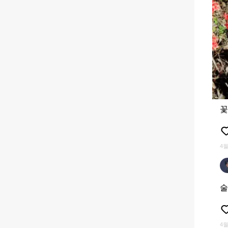
꽃
4월
술
4월