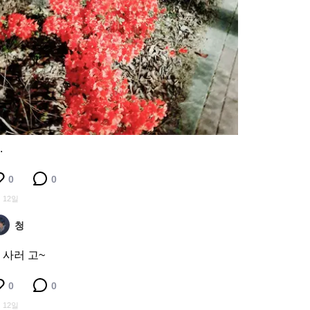
.
0
0
 12일
청
 사러 고~
0
0
 12일