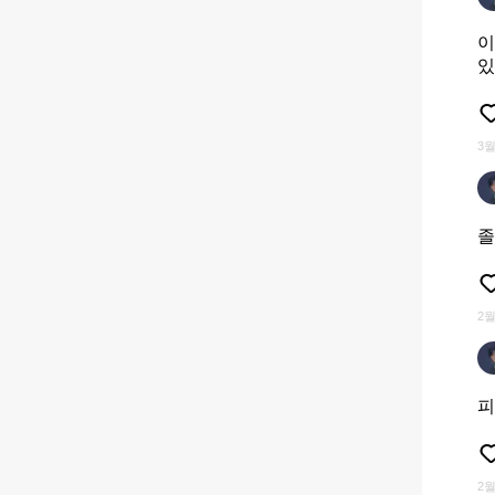
이
있
3월
졸
2월
피
2월