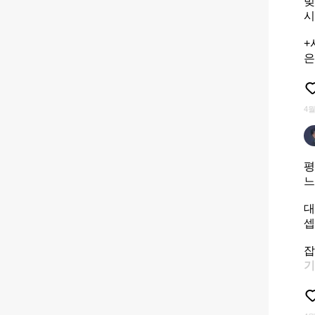
벚
시
+
은
4월
평
느
대
셉
잡
기