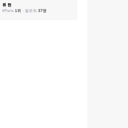
류 현
#
Paris
1
위
· 팔로워
37
명