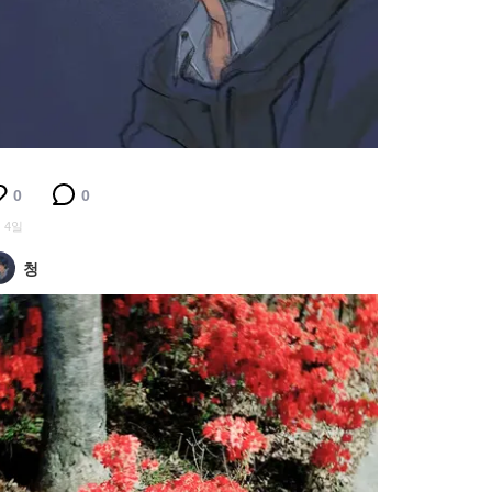
0
0
 4일
청