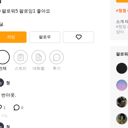
청
#
청청
0
팔로워
5
팔로잉
1
좋아요
소개 
굴.
#
청청
양이
채팅
팔로우
팔로워
전체
스토리
대화짤
후기
청
 번아웃.
1
0
 29일
청