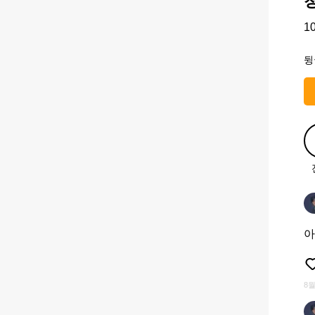
1
뒹
아
8월