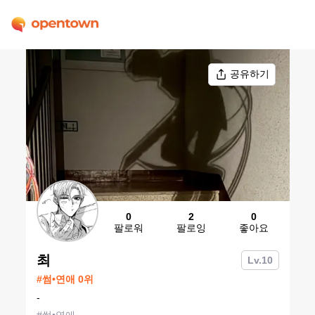
공유하기
0
2
0
팔로워
팔로잉
좋아요
최
Lv.
10
#
썸•연애
0
위
-