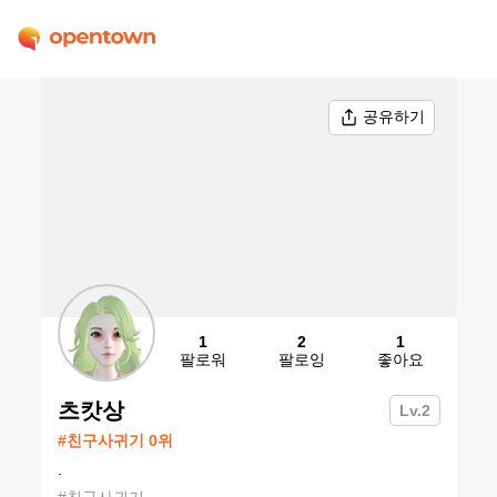
공유하기
1
2
1
팔로워
팔로잉
좋아요
츠캇상
Lv.
2
#
친구사귀기
0
위
.