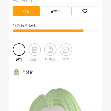
#
친구사귀기
채팅
팔로우
대화 능력
Lv.
2
전체
스토리
대화짤
후기
츠캇상