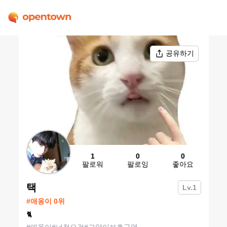
공유하기
1
0
0
팔로워
팔로잉
좋아요
택
Lv.
1
#
애옹이
0
위
🐈