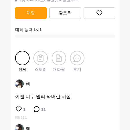
#
애옹이
#
너천오걷
#
고양이보호구역
채팅
팔로우
대화 능력
Lv.
1
전체
스토리
대화짤
후기
택
이젠 너무 멀리 와버린 시절
1
11
8월 31일
택