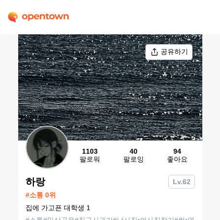
공유하기
1103
40
94
팔로워
팔로잉
좋아요
하랑
Lv.
62
#
소통
0
위
집에 가고픈 대학생 1