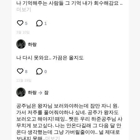
나 기억해주는 사람들 그 기억 내가 회수해감요 ..
더보기
5
1
3월 10일
하랑
나 다시 못와요.. 가끔은 올지도
8
0
11월 19일
하랑
잠
공주님은 왕자님 보러와야하는데 잠만 자니 원.
가서 저주를 풀어줘야하나 싶네. 공주가 왕자도
보러오고 해야지! 떼잉.. 쨋든 우리 하준공주님 사
무치게 보고싶다. 나는 안온다길래 그 다음 달 안
온다 생각했는데 그냥 가버릴줄이야.. 널 제대로
보내지 못해..
더보기