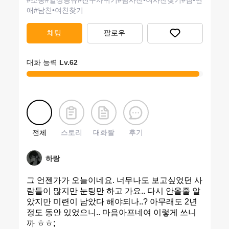
#
소통
#
일상공유
#
친구사귀기
#
남사친•여사친찾기
#
썸•연
애
#
남친•여친찾기
채팅
팔로우
대화 능력
Lv.
62
전체
스토리
대화짤
후기
하랑
그 언젠가가 오늘이네요. 너무나도 보고싶었던 사
람들이 많지만 눈팅만 하고 가요.. 다시 안올줄 알
았지만 미련이 남았다 해야되나..? 아무래도 2년
정도 동안 있었으니.. 마음아프네여 이렇게 쓰니
까 ㅎㅎ;