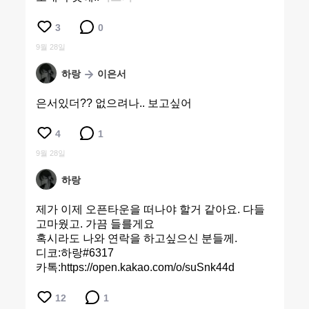
3
0
9월 28일
하랑
이은서
은서있더?? 없으려나.. 보고싶어
4
1
9월 28일
하랑
제가 이제 오픈타운을 떠나야 할거 같아요. 다들
고마웠고. 가끔 들를게요
혹시라도 나와 연락을 하고싶으신 분들께.
디코:하랑#6317
카톡:https://open.kakao.com/o/suSnk44d
12
1