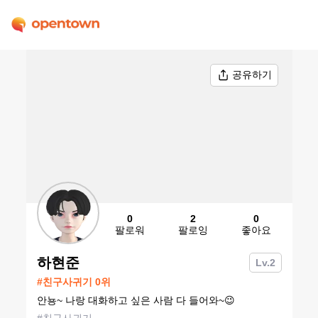
공유하기
0
2
0
팔로워
팔로잉
좋아요
하현준
Lv.
2
#
친구사귀기
0
위
안뇽~ 나랑 대화하고 싶은 사람 다 들어와~😉