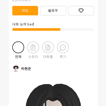
#
친구사귀기
채팅
팔로우
대화 능력
Lv.
2
전체
스토리
대화짤
후기
하현준