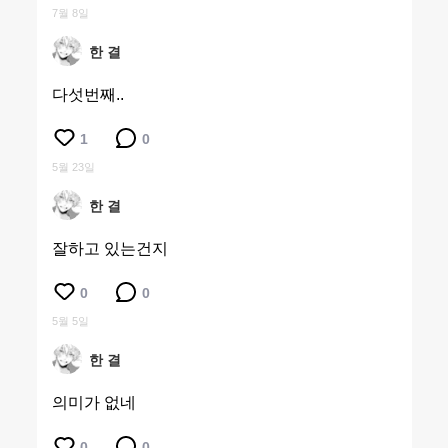
7월 8일
한 결
다섯번째..
1
0
5월 23일
한 결
잘하고 있는건지
0
0
5월 5일
한 결
의미가 없네
0
0