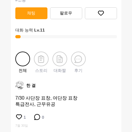
#
소통
채팅
팔로우
대화 능력
Lv.
11
전체
스토리
대화짤
후기
한 결
7/30 사단장 표창, 여단장 표창
특급전사, 근무유공
1
0
7월 30일