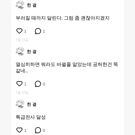
한 결
부러질 때까지 달린다. 그럼 좀 괜찮아지겠지
1
1
7월 21일
한 결
열심히하면 뭐라도 바뀔줄 알았는데 공허한건 똑
같네..
1
0
7월 20일
한 결
특급전사 달성
1
0