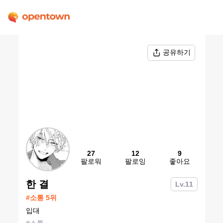
공유하기
27
12
9
팔로워
팔로잉
좋아요
한 결
Lv.
11
#
소통
5
위
입대