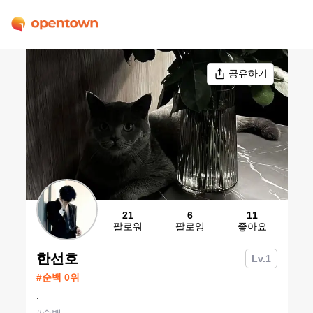
공유하기
21
6
11
팔로워
팔로잉
좋아요
한선호
Lv.
1
#
순백
0
위
.