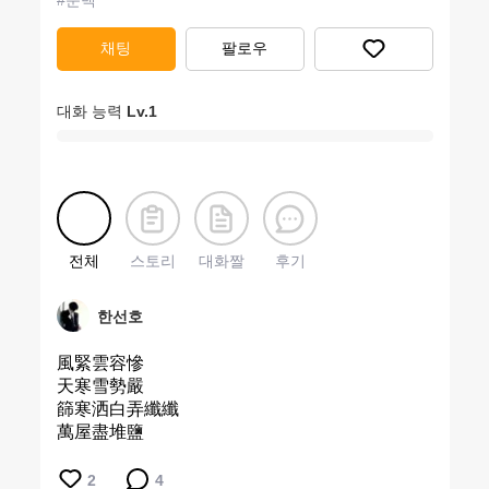
#
순백
채팅
팔로우
대화 능력
Lv.
1
전체
스토리
대화짤
후기
한선호
風緊雲容慘
天寒雪勢嚴
篩寒洒白弄纖纖
萬屋盡堆鹽
2
4