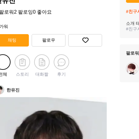
한유진
#
친구
팔로워
2
팔로잉
0
좋아요
소개 
가워
#
친구
채팅
팔로우
팔로워
전체
스토리
대화짤
후기
한유진