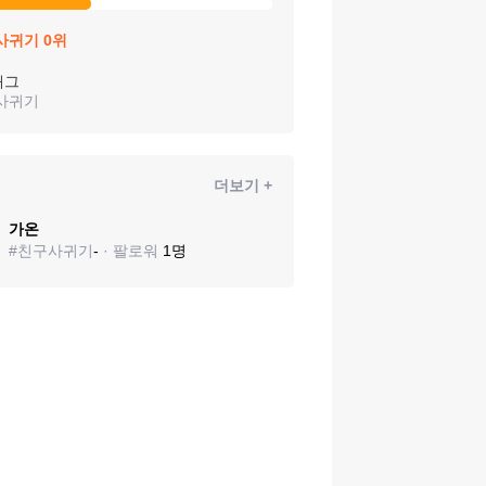
사귀기
0
위
태그
사귀기
더보기 +
가온
#
친구사귀기
-
· 팔로워
1
명