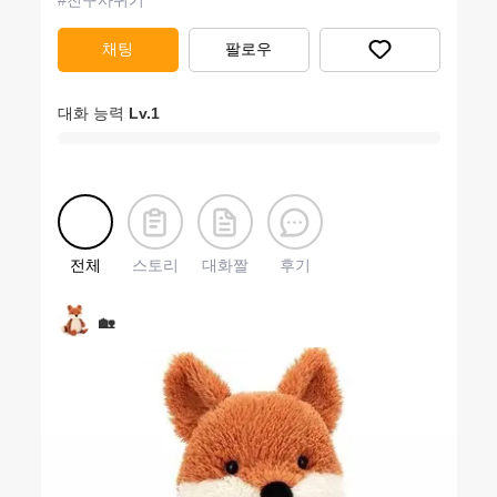
#
친구사귀기
채팅
팔로우
대화 능력
Lv.
1
전체
스토리
대화짤
후기
🏡