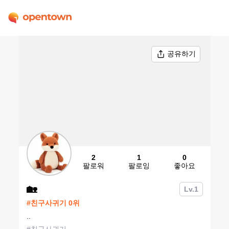
공유하기
2
1
0
팔로워
팔로잉
좋아요
🏡
Lv.
1
#
친구사귀기
0
위
..