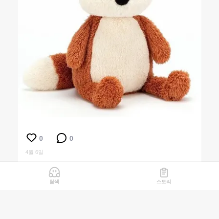
0
0
4월 6일
탐색
스토리