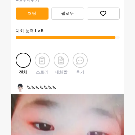
#
친구사귀기
채팅
팔로우
대화 능력
Lv.
5
전체
스토리
대화짤
후기
🔪🔪🔪🔪🔪🔪🔪