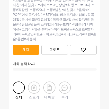
#
소통
#
일상공유
#
친구사귀기
#
썸•연애
#
덕친사귀기
#
남
사친•여사친찾기
#
데이트
#
고민상담
#
취향토크
#
10대 소
통
#
직장인 소통
#
20대 소통
#
남친•여친찾기
#
음악
#
K-
POP
#
아이돌
#
게임
#
MBTI
#
심리테스트
#
남녀심리
#
집콕
생활
#
동네생활
#
학교생활
#
직장생활
#
알바생활
#
반려동
물
#
유튜브
#
넷플릭스
#
영화
#
예능•드라마
#
웹툰
#
애니메
이션
#
고양이
#
패션•뷰티
#
다이어트
#
운동
#
스포츠
#
별자
리
#
배우
#
코인
#
에코라이프
#
맛집
#
재테크
#
요리
#
여행
#
혼
술•혼밥
#
자동차
채팅
팔로우
대화 능력
Lv.
1
전체
스토리
대화짤
후기