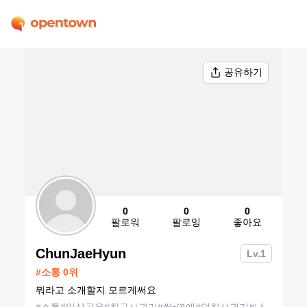
공유하기
0
0
0
팔로워
팔로잉
좋아요
ChunJaeHyun
Lv.
1
#
소통
0
위
뭐라고 소개할지 모르게써요