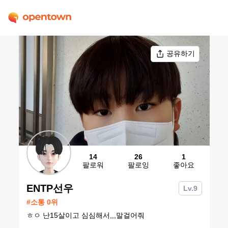
공유하기
14
26
1
팔로워
팔로잉
좋아요
ENTP선우
Lv.
9
#
소통
0
위
ㅎㅇ 난15살이고 심심해서,,,말걸어줘