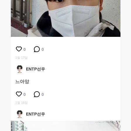
0
0
1월 17일
ENTP선우
느아앙
0
0
1월 16일
ENTP선우