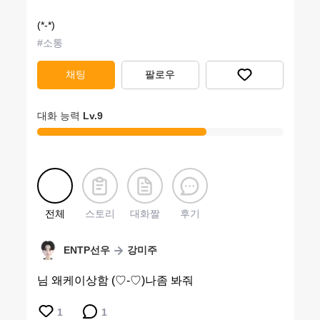
(*-*)
#
소통
채팅
팔로우
대화 능력
Lv.
9
전체
스토리
대화짤
후기
ENTP선우
강미주
님 왜케이상함 (♡-♡)나좀 봐줘
1
1