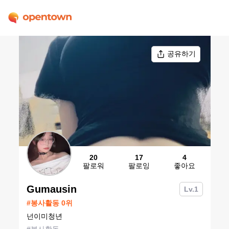
공유하기
20
17
4
팔로워
팔로잉
좋아요
Gumausin
Lv.
1
#
봉사활동
0
위
넌이미청년