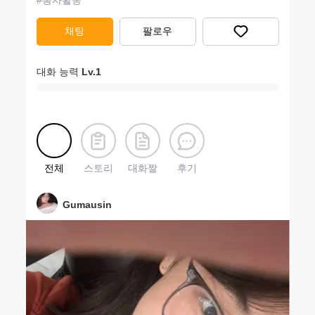
#
봉사활동
채팅
팔로우
대화 능력
Lv.
1
전체
스토리
대화짤
후기
Gumausin