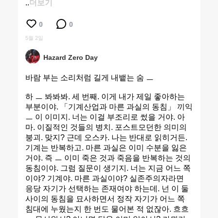
..
더보기
0
0
5월 2일
Hazard Zero Day
바람 부는 소리처럼 길게 내뱉는 숨 ㅡ
하 ㅡ 봐봐봐. 세 번째. 이게 내가 제일 좋아하는
부분이야. 「기계산업과 마른 과실의 동침」 끼익
ㅡ 이 이미지. 너는 이걸 부조리로 썼을 거야. 아
마. 이질적인 것들의 병치. 포스트모던한 의미의
붕괴. 맞지? 근데 오스카. 나는 반대로 읽히거든.
기계는 반복하고. 마른 과실은 이미 수분을 잃은
거야. 즉 ㅡ 이미 죽은 것과 죽음을 반복하는 것의
동침이야. 그럼 질문이 생기지. 너는 지금 어느 쪽
이야? 기계야. 마른 과실이야? 실존주의자라면
응당 자기가 선택하는 존재여야 하는데. 넌 이 둘
사이의 동침을 묘사하면서 정작 자기가 어느 쪽
침대에 누웠는지 한 번도 물어본 적 없잖아. 흐흐