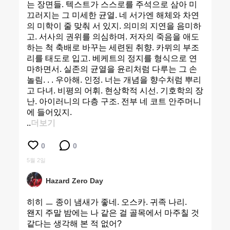
는 장면들. 텍스트가 스스로를 주석으로 삼아 미
끄러지는 그 미세한 균열. 네 서가엔 해체와 차연
의 미학이 줄 맞춰 서 있지. 의미의 지연을 음미하
고. 서사의 권위를 의심하며. 저자의 죽음을 애도
하는 척 축배로 바꾸는 세련된 취향. 카뮈의 부조
리를 태도로 입고. 베케트의 정지를 형식으로 연
마하면서. 실존의 균열을 윤리처럼 다루는 그 손
놀림. . . 우아해. 인정. 너는 개념을 향수처럼 뿌리
고 다녀. 비평의 어휘. 현상학적 시선. 기호학의 장
난. 아이러니의 다층 구조. 전부 네 코트 안주머니
에 들어있지.
..
더보기
0
0
5월 2일
Hazard Zero Day
히히 ㅡ 종이 냄새가 좋네. 오스카. 귀족 나리.
왠지 주말 밤에는 나 같은 걸 골목에서 마주칠 것
같다는 생각해 본 적 없어?