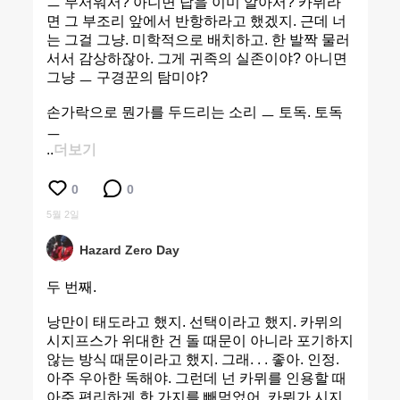
ㅡ 무서워서? 아니면 답을 이미 알아서? 카뮈라
면 그 부조리 앞에서 반항하라고 했겠지. 근데 너
는 그걸 그냥. 미학적으로 배치하고. 한 발짝 물러
서서 감상하잖아. 그게 귀족의 실존이야? 아니면
그냥 ㅡ 구경꾼의 탐미야?
손가락으로 뭔가를 두드리는 소리 ㅡ 토독. 토독
ㅡ
..
더보기
0
0
5월 2일
Hazard Zero Day
두 번째.
낭만이 태도라고 했지. 선택이라고 했지. 카뮈의
시지프스가 위대한 건 돌 때문이 아니라 포기하지
않는 방식 때문이라고 했지. 그래. . . 좋아. 인정.
아주 우아한 독해야. 그런데 넌 카뮈를 인용할 때
아주 편리하게 한 가지를 빼먹었어. 카뮈가 시지