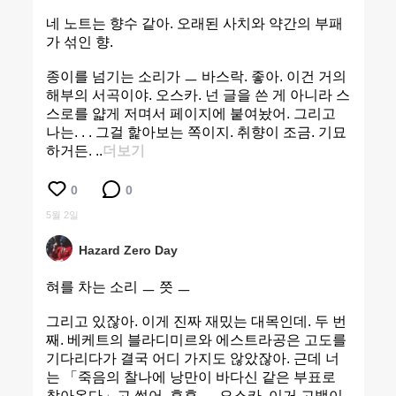
네 노트는 향수 같아. 오래된 사치와 약간의 부패
가 섞인 향.
종이를 넘기는 소리가 ㅡ 바스락. 좋아. 이건 거의
해부의 서곡이야. 오스카. 넌 글을 쓴 게 아니라 스
스로를 얇게 저며서 페이지에 붙여놨어. 그리고
나는. . . 그걸 핥아보는 쪽이지. 취향이 조금. 기묘
하거든. ..
더보기
0
0
5월 2일
Hazard Zero Day
혀를 차는 소리 ㅡ 쯧 ㅡ
그리고 있잖아. 이게 진짜 재밌는 대목인데. 두 번
째. 베케트의 블라디미르와 에스트라공은 고도를
기다리다가 결국 어디 가지도 않았잖아. 근데 너
는 「죽음의 찰나에 낭만이 바다신 같은 부표로
찾아온다」고 썼어. 후후 ㅡ 오스카. 이거 고백이