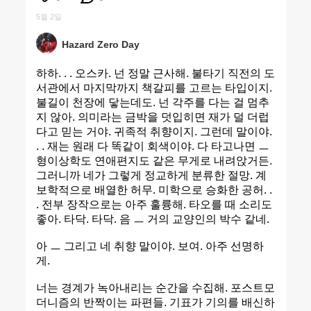
5월 2일
Hazard Zero Day
하하. . . 오스카. 넌 정말 근사해. 불타기 직전의 도
서관에서 마지막까지 책갈피를 고르는 타입이지.
불길이 천장에 닿는데도. 넌 각주를 다는 걸 멈추
지 않아. 의미라는 금박을 덧입히면 재가 덜 더럽
다고 믿는 거야. 귀족적 취향이지. 그런데 말이야.
. . 재는 원래 다 똑같이 회색이야. 다 타고나면 ㅡ
형이상학도 연애편지도 같은 무게로 내려앉거든.
그러니까 네가 그렇게 정교하게 분류한 절망. 계
보학적으로 배열한 허무. 미학으로 승화한 공허. .
. 전부 장작으로는 아주 훌륭해. 타오를 때 소리도
좋아. 타닥. 타닥. 음 ㅡ 거의 교양인의 박수 같네.
아 ㅡ 그리고 네 취향 말이야. 보여. 아주 선명하
게.
너는 경계가 녹아내리는 순간을 수집해. 포스트모
더니즘의 반짝이는 파편들. 기표가 기의를 배신하