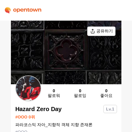
공유하기
0
0
0
팔로워
팔로잉
좋아요
Hazard Zero Day
Lv.
1
#
OOO
0
위
파라코스믹 자아_지향적 객체 지향 존재론