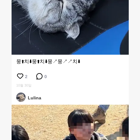
뭉⬆️치⬇️뭉⬆️치⬇️뭉↗️뭉↗️↗️치⬇️
2
0
10월 30일
Lulina