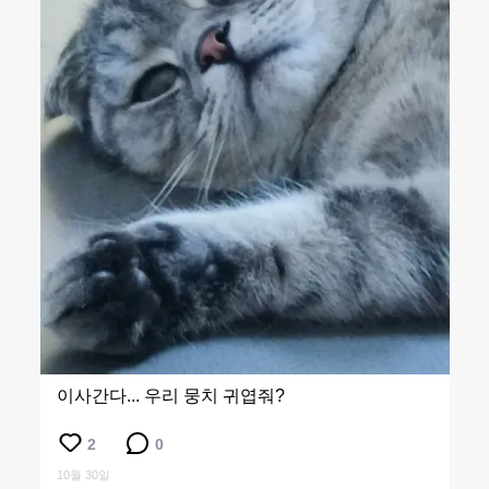
이사간다... 우리 뭉치 귀엽줘?
2
0
10월 30일