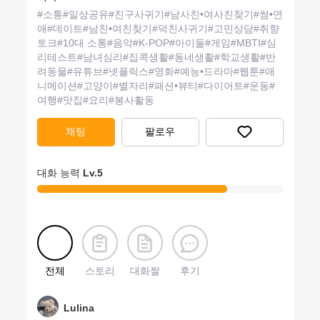
#
소통
#
일상공유
#
친구사귀기
#
남사친•여사친찾기
#
썸•연
애
#
데이트
#
남친•여친찾기
#
덕친사귀기
#
고민상담
#
취향
토크
#
10대 소통
#
음악
#
K-POP
#
아이돌
#
게임
#
MBTI
#
심
리테스트
#
남녀심리
#
집콕생활
#
동네생활
#
학교생활
#
반
려동물
#
유튜브
#
넷플릭스
#
영화
#
예능•드라마
#
웹툰
#
애
니메이션
#
고양이
#
별자리
#
패션•뷰티
#
다이어트
#
운동
#
여행
#
맛집
#
요리
#
봉사활동
채팅
팔로우
대화 능력
Lv.
5
전체
스토리
대화짤
후기
Lulina