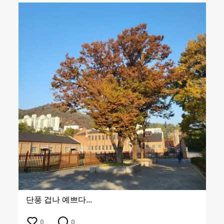
단풍 겁나 예쁘다...
0
0