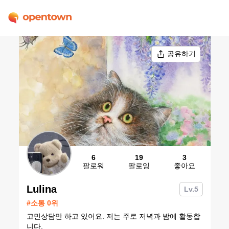
공유하기
6
19
3
팔로워
팔로잉
좋아요
Lulina
Lv.
5
#
소통
0
위
고민상담만 하고 있어요. 저는 주로 저녁과 밤에 활동합
니다.