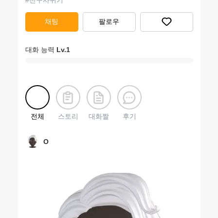
#
친구사귀기
채팅
팔로우
대화 능력
Lv.
1
전체
스토리
대화짤
후기
O