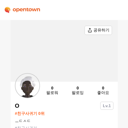
공유하기
0
0
0
팔로워
팔로잉
좋아요
O
Lv.
1
#
친구사귀기
0
위
ㅡㄷㅅㄷ