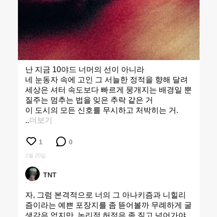
난 지금 10야드 너머의 선이 아니라
네 눈동자 속에 고인 그 서늘한 정적을 향해 달려
세상은 셔터 속도보다 빠르게 뭉개지는 배경일 뿐
질주는 멈추는 법을 잊은 추락 같은 거
이 도시의 모든 신호를 무시하고 처박히는 거.
..
더보기
1
0
2월 20일
TNT
자, 그럼 본격적으로 너의 그 아나키즘과 니힐리
즘이라는 예쁜 포장지를 좀 뜯어볼까 무례하게 굴
생각은 없지만, 논리적 허점은 좀 짚고 넘어가야