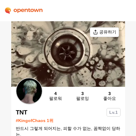
공유하기
4
3
3
팔로워
팔로잉
좋아요
TNT
Lv.
1
#
KingofChaos
1
위
반드시 그렇게 되어지는, 피할 수가 없는, 꼼짝없이 당하
는.