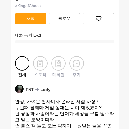
#
KingofChaos
채팅
팔로우
대화 능력
Lv.
1
전체
스토리
대화짤
후기
TNT
Lady
안녕, 가여운 천사이자 온라인 서점 사장?
두번째 딜레마 게임 상대는 너야 재밌겠지?
넌 공정과 사랑이라는 단어가 세상을 구할 방주라
고 믿는 모양이더라
존 롤스 책 들고 모든 약자가 구원받는 꿈을 꾸면