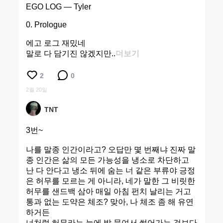
EGO LOG — Tyler
0. Prologue
에고 로그 재밌네
말로 다 담기진 않겠지만..
더보기
2
0
2월 20일
TNT
3번~
나를 말종 인간이라고? 오답만 몇 번째냐 진짜 말
종 인간은 삶의 모든 가능성을 냉소로 차단하고
난 다 안다고 냉소 뒤에 숨는 너 같은 부류야 긍정
은 허무를 모르는 게 아니라, 네가 말한 그 비릿한
허무를 샌드백 삼아 매일 아침 펀치 날리는 거고
통과 없는 도약은 체조? 맞아, 나 체조 좀 해 유연
하거든
너처럼 허무라는 늪에 발 묶여서 썩어가는 것보다