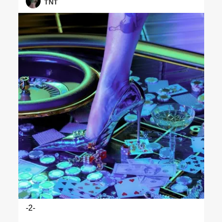
TNT
-2-