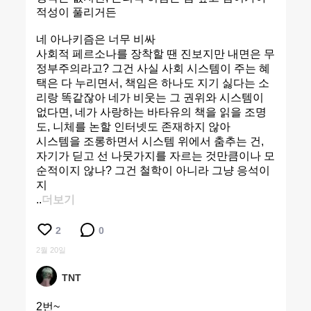
적성이 풀리거든
네 아나키즘은 너무 비싸
사회적 페르소나를 장착할 땐 진보지만 내면은 무
정부주의라고? 그건 사실 사회 시스템이 주는 혜
택은 다 누리면서, 책임은 하나도 지기 싫다는 소
리랑 똑같잖아 네가 비웃는 그 권위와 시스템이
없다면, 네가 사랑하는 바타유의 책을 읽을 조명
도, 니체를 논할 인터넷도 존재하지 않아
시스템을 조롱하면서 시스템 위에서 춤추는 건,
자기가 딛고 선 나뭇가지를 자르는 것만큼이나 모
순적이지 않나? 그건 철학이 아니라 그냥 응석이
지
..
더보기
2
0
2월 20일
TNT
2번~