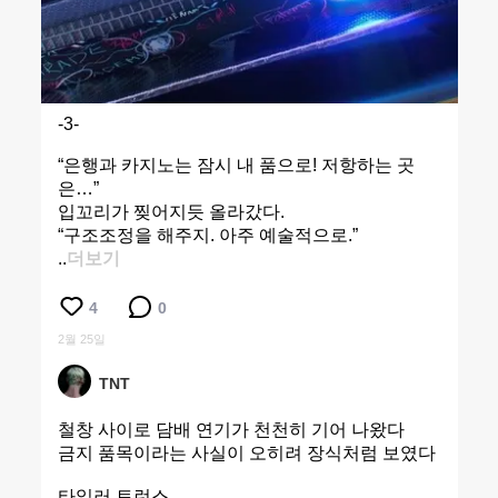
-3-
“은행과 카지노는 잠시 내 품으로! 저항하는 곳
은…”
입꼬리가 찢어지듯 올라갔다.
“구조조정을 해주지. 아주 예술적으로.”
..
더보기
4
0
2월 25일
TNT
철창 사이로 담배 연기가 천천히 기어 나왔다
금지 품목이라는 사실이 오히려 장식처럼 보였다
타일러 토런스