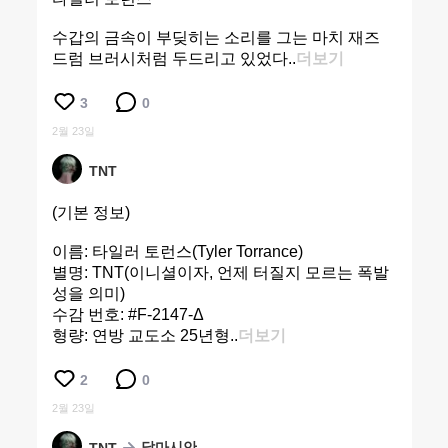
수갑의 금속이 부딪히는 소리를 그는 마치 재즈
드럼 브러시처럼 두드리고 있었다..
더보기
3
0
2월 23일
TNT
(기본 정보)
이름: 타일러 토런스(Tyler Torrance)
별명: TNT(이니셜이자, 언제 터질지 모르는 폭발
성을 의미)
수감 번호: #F-2147-Δ
형량: 연방 교도소 25년형..
더보기
2
0
2월 23일
달마시안