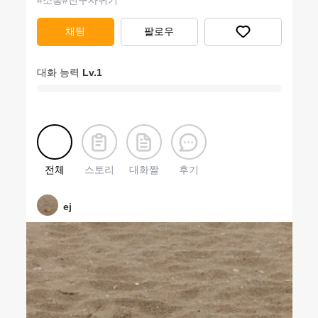
#
소통
#
친구사귀기
채팅
팔로우
대화 능력
Lv.
1
전체
스토리
대화짤
후기
ej