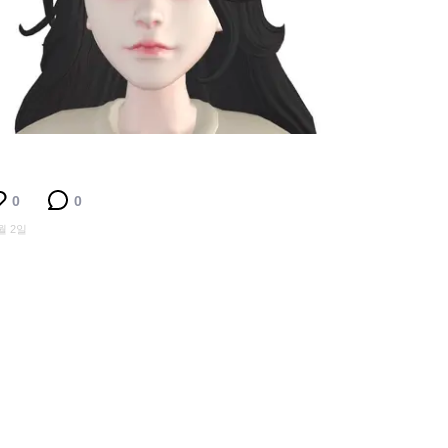
0
0
월 2일