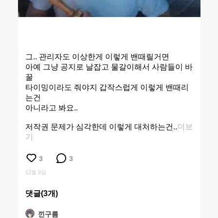
그.. 관리자도 이상한게 이렇게 밴때릴거면
아예 그냥 공지로 날잡고 물갈이해서 사람들이 바
꿀
타이밍이라도 줘야지 갑작스럽게 이렇게 밴때리
는건
아니라고 봐요..
저작권 문제가 심각한데 이렇게 대처하는건..
더보
기
3
3
12월 8일
댓글(
3
개)
낀구름