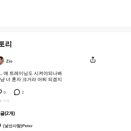
토리
Zio
.. 얘 트레이닝도 시켜야되나봐
냥 너 혼자 크거라 어찌 되겠지
0
2
월 31일
글(
2
개)
(낯선사람)Peter