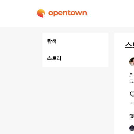
탐색
스
스토리
와
그
10
댓